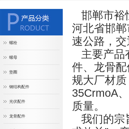
邯郸市裕
河北省邯郸
速公路，交
螺栓
主要产品
螺母
件、龙骨配
垫圈
规大厂材质，
钢结构配件
35Crmo
光伏配件
质量。
我们的宗
龙骨配件